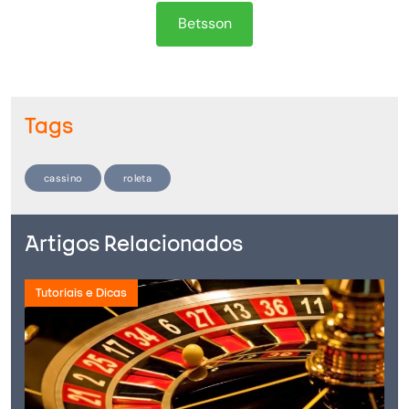
Betsson
Tags
cassino
roleta
Artigos Relacionados
Tutoriais e Dicas