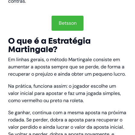
contras.
Betsson
O que é a Estratégia
Martingale?
Em linhas gerais, o método Martingale consiste em
aumentar a aposta sempre que se perde, de forma a
recuperar o prejuízo e ainda obter um pequeno lucro.
Na prática, funciona assim: o jogador escolhe um
valor inicial para apostar e faz uma jogada simples,
como vermelho ou preto na roleta.
Se ganhar, continua com a mesma aposta na próxima
rodada. Se perder, dobra a aposta para recuperar o
valor perdido e ainda lucrar o valor da aposta inicial.
Se voltar a perder, dobra a aposta novamente, e