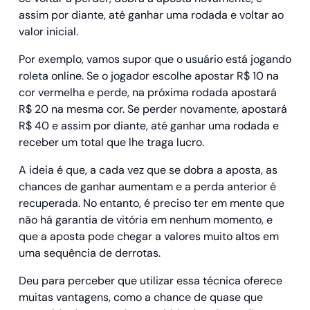
assim por diante, até ganhar uma rodada e voltar ao
valor inicial.
Por exemplo, vamos supor que o usuário está jogando
roleta online. Se o jogador escolhe apostar R$ 10 na
cor vermelha e perde, na próxima rodada apostará
R$ 20 na mesma cor. Se perder novamente, apostará
R$ 40 e assim por diante, até ganhar uma rodada e
receber um total que lhe traga lucro.
A ideia é que, a cada vez que se dobra a aposta, as
chances de ganhar aumentam e a perda anterior é
recuperada. No entanto, é preciso ter em mente que
não há garantia de vitória em nenhum momento, e
que a aposta pode chegar a valores muito altos em
uma sequência de derrotas.
Deu para perceber que utilizar essa técnica oferece
muitas vantagens, como a chance de quase que