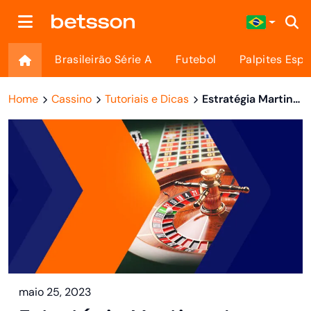
Brasileirão Série A
Futebol
Palpites Espo
Home
Cassino
Tutoriais e Dicas
Estratégia Martingale em Cassinos - O que é e Como Funciona
maio 25, 2023