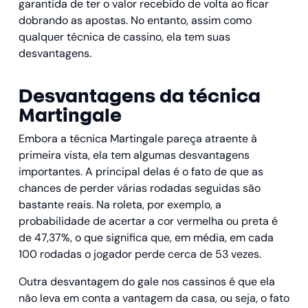
garantida de ter o valor recebido de volta ao ficar
dobrando as apostas. No entanto, assim como
qualquer técnica de cassino, ela tem suas
desvantagens.
Desvantagens da técnica
Martingale
Embora a técnica Martingale pareça atraente à
primeira vista, ela tem algumas desvantagens
importantes. A principal delas é o fato de que as
chances de perder várias rodadas seguidas são
bastante reais. Na roleta, por exemplo, a
probabilidade de acertar a cor vermelha ou preta é
de 47,37%, o que significa que, em média, em cada
100 rodadas o jogador perde cerca de 53 vezes.
Outra desvantagem do gale nos cassinos é que ela
não leva em conta a vantagem da casa, ou seja, o fato