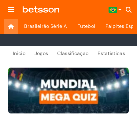
Brasileirão Série A
Futebol
Palpites Espo
Inicio
Jogos
Classificação
Estatísticas
A