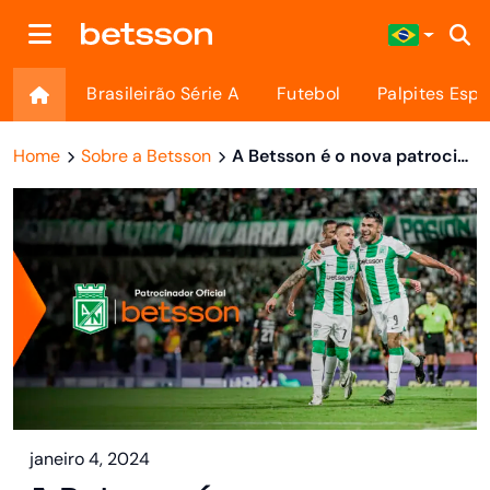
Brasileirão Série A
Futebol
Palpites Espo
Home
Sobre a Betsson
A Betsson é o nova patrocinadora do Atlético Nacional
janeiro 4, 2024