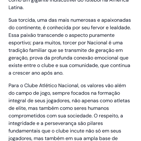
Latina.
Sua torcida, uma das mais numerosas e apaixonadas
do continente, é conhecida por seu fervor e lealdade.
Essa paixão transcende o aspecto puramente
esportivo; para muitos, torcer por Nacional é uma
tradição familiar que se transmite de geração em
geração, prova da profunda conexão emocional que
existe entre o clube e sua comunidade, que continua
a crescer ano após ano.
Para o Clube Atlético Nacional, os valores vão além
do campo de jogo, sempre focados na formação
integral de seus jogadores, não apenas como atletas
de elite, mas também como seres humanos
comprometidos com sua sociedade. O respeito, a
integridade e a perseverança são pilares
fundamentais que o clube incute não só em seus
jogadores, mas também em sua ampla base de