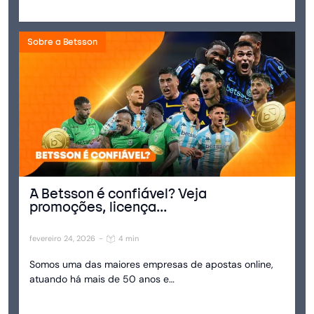
Sobre a Betsson
A Betsson é confiável? Veja
promoções, licença...
fevereiro 24, 2026
-
4 min
Somos uma das maiores empresas de apostas online,
atuando há mais de 50 anos e…