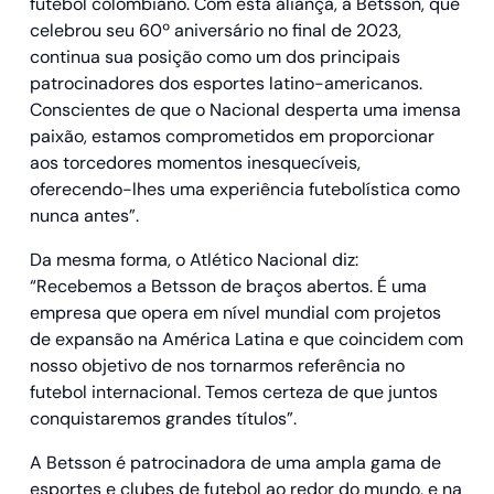
futebol colombiano. Com esta aliança, a Betsson, que
celebrou seu 60º aniversário no final de 2023,
continua sua posição como um dos principais
patrocinadores dos esportes latino-americanos.
Conscientes de que o Nacional desperta uma imensa
paixão, estamos comprometidos em proporcionar
aos torcedores momentos inesquecíveis,
oferecendo-lhes uma experiência futebolística como
nunca antes”.
Da mesma forma, o Atlético Nacional diz:
“Recebemos a Betsson de braços abertos. É uma
empresa que opera em nível mundial com projetos
de expansão na América Latina e que coincidem com
nosso objetivo de nos tornarmos referência no
futebol internacional. Temos certeza de que juntos
conquistaremos grandes títulos”.
A Betsson é patrocinadora de uma ampla gama de
esportes e clubes de futebol ao redor do mundo, e na