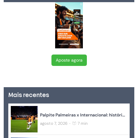
Aposte agora
Mais recentes
Palpite Palmeiras x Internacional: histórico, momento atual, estatísticas e odds
agosto 7, 2026
7 min
-