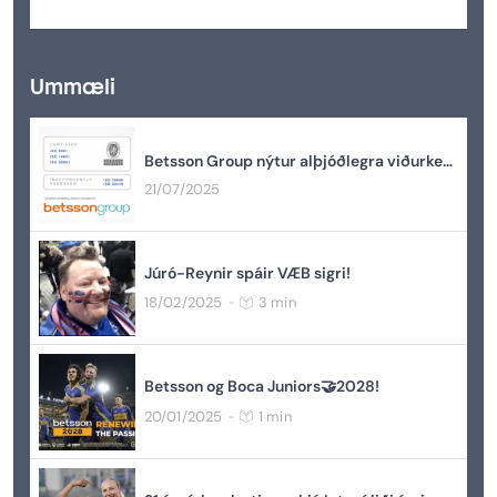
Ummæli
Betsson Group nýtur alþjóðlegra viðurkenninga!
21/07/2025
Júró-Reynir spáir VÆB sigri!
18/02/2025
3 min
-
Betsson og Boca Juniors🤝2028!
20/01/2025
1 min
-