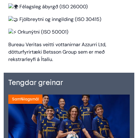
Félagsleg ábyrgð (ISO 26000)
F
jölbreytni og inngilding (ISO 30415)
Orkunýtni (ISO 50001)
Bureau Veritas veitti vottanirnar Azzurri Ltd,
dótturfyrirtæki Betsson Group sem er með
rekstrarleyfi á Ítalíu.
Tengdar greinar
Samfélagsmál