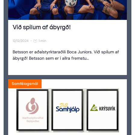
Við spilum af ábyrgð!
12/12/2024
-
1 min
Betsson er aðalstyrktaraðili Boca Juniors. Við spilum af
ábyrgð! Betsson sem er í allra fremstu…
Samfélagsmál