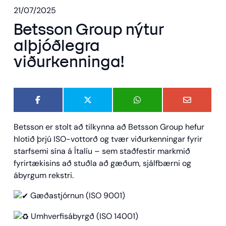
21/07/2025
Betsson Group nýtur
alþjóðlegra
viðurkenninga!
Betsson er stolt að tilkynna að Betsson Group hefur
hlotið þrjú ISO-vottorð og tvær viðurkenningar fyrir
starfsemi sína á Ítalíu – sem staðfestir markmið
fyrirtækisins að stuðla að gæðum, sjálfbærni og
ábyrgum rekstri.
Gæðastjórnun (ISO 9001)
Umhverfisábyrgð (ISO 14001)