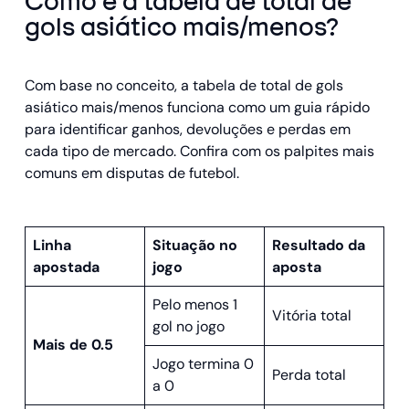
Como é a tabela de total de
gols asiático mais/menos?
Com base no conceito, a tabela de total de gols
asiático mais/menos funciona como um guia rápido
para identificar ganhos, devoluções e perdas em
cada tipo de mercado. Confira com os palpites mais
comuns em disputas de futebol.
Linha
Situação no
Resultado da
apostada
jogo
aposta
Pelo menos 1
Vitória total
gol no jogo
Mais de 0.5
Jogo termina 0
Perda total
a 0