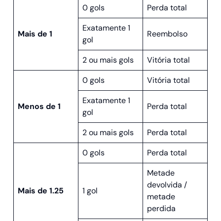
0 gols
Perda total
Exatamente 1
Mais de 1
Reembolso
gol
2 ou mais gols
Vitória total
0 gols
Vitória total
Exatamente 1
Menos de 1
Perda total
gol
2 ou mais gols
Perda total
0 gols
Perda total
Metade
devolvida /
Mais de 1.25
1 gol
metade
perdida