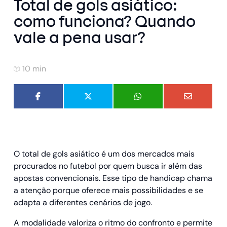
Total de gols asiático:
como funciona? Quando
vale a pena usar?
10 min
O total de gols asiático é um dos mercados mais
procurados no futebol por quem busca ir além das
apostas convencionais. Esse tipo de handicap chama
a atenção porque oferece mais possibilidades e se
adapta a diferentes cenários de jogo.
A modalidade valoriza o ritmo do confronto e permite