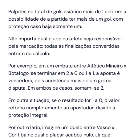
Palpites no total de gols asiático mais de 1 cobrem a
possibilidade de a partida ter mais de um gol, com
proteção caso haja somente um.
Não importa qual clube ou atleta seja responsável
pela marcação: todas as finalizações convertidas
entram no cálculo.
Por exemplo, em um embate entre Atlético Mineiro x
Botafogo, se terminar em 2 a 0 ou 1 a 1, a aposta é
vencedora, pois aconteceu mais de um gol na
disputa. Em ambos os casos, somam-se 2.
Em outra situação, se o resultado for 1 a 0, o valor
retorna completamente ao apostador, devido à
proteção integral.
Por outro lado, imagine um duelo entre Vasco x
Coritiba no qual o placar acabou nulo. Já que