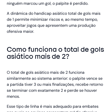
ninguém marcou um gol, o palpite é perdido.
A dinâmica do handicap asiático total de gols mais
de 1 permite minimizar riscos e, ao mesmo tempo,
aproveitar jogos que apresentem uma produção
ofensiva maior.
Como funciona o total de gols
asiático mais de 2​?
O total de gols asiático mais de 2 funciona
similarmente ao sistema anterior: o palpite vence se
a partida tiver 3 ou mais finalizações, recebe retorno
se terminar com exatamente 2 e perde se houver
menos.
Esse tipo de linha é mais adequado para embates