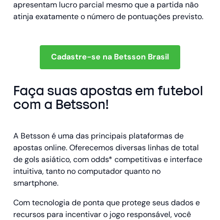
apresentam lucro parcial mesmo que a partida não
atinja exatamente o número de pontuações previsto.
Cadastre-se na Betsson Brasil
Faça suas apostas em futebol
com a Betsson!
A Betsson é uma das principais plataformas de
apostas online. Oferecemos diversas linhas de total
de gols asiático, com odds* competitivas e interface
intuitiva, tanto no computador quanto no
smartphone.
Com tecnologia de ponta que protege seus dados e
recursos para incentivar o jogo responsável, você