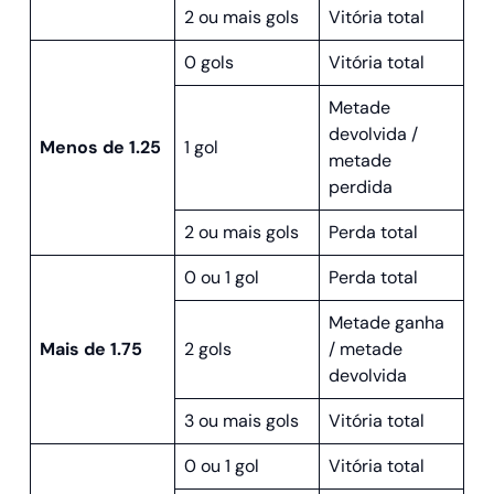
2 ou mais gols
Vitória total
0 gols
Vitória total
Metade
devolvida /
Menos de 1.25
1 gol
metade
perdida
2 ou mais gols
Perda total
0 ou 1 gol
Perda total
Metade ganha
Mais de 1.75
2 gols
/ metade
devolvida
3 ou mais gols
Vitória total
0 ou 1 gol
Vitória total