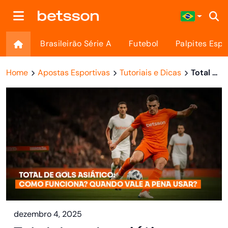
Brasileirão Série A
Futebol
Palpites Espo
Home
Apostas Esportivas
Tutoriais e Dicas
Total de gols asiático: como funciona? Quando vale a pena usar?
dezembro 4, 2025