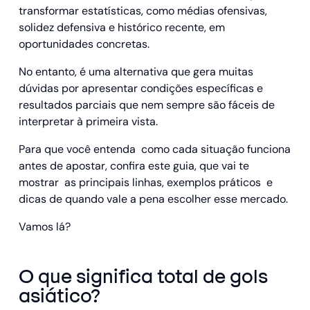
transformar estatísticas, como médias ofensivas,
solidez defensiva e histórico recente, em
oportunidades concretas.
No entanto, é uma alternativa que gera muitas
dúvidas por apresentar condições específicas e
resultados parciais que nem sempre são fáceis de
interpretar à primeira vista.
Para que você entenda como cada situação funciona
antes de apostar, confira este guia, que vai te
mostrar as principais linhas, exemplos práticos e
dicas de quando vale a pena escolher esse mercado.
Vamos lá?
O que significa total de gols
asiático?