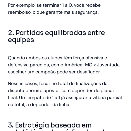
Por exemplo, se terminar 1 a 0, você recebe
reembolso, o que garante mais segurança.
2. Partidas equilibradas entre
equipes
Quando ambos os clubes têm força ofensiva e
defensiva parecida, como América-MG x Juventude,
escolher um campeão pode ser desafiador.
Nesses casos, focar no total de finalizações da
disputa permite apostar sem depender do placar
final. Um empate de 1 a 1 já asseguraria vitória parcial
ou total, a depender da linha.
3. Estratégia baseada em