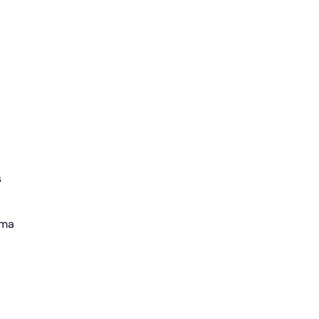
s
uma