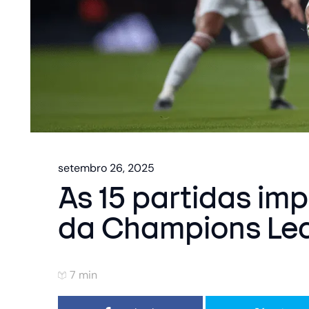
setembro 26, 2025
As 15 partidas imp
da Champions Le
7 min