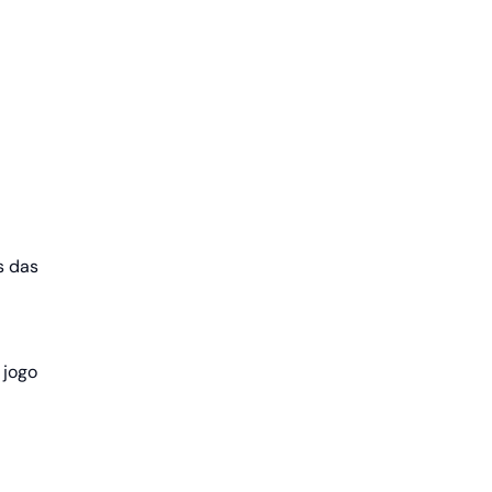
s das
 jogo