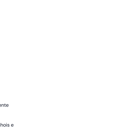
ente
hois e