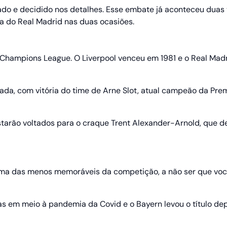
ado e decidido nos detalhes. Esse embate já aconteceu duas
ia do Real Madrid nas duas ocasiões.
a Champions League. O Liverpool venceu em 1981 e o Real Mad
da, com vitória do time de Arne Slot, atual campeão da Pre
tarão voltados para o craque Trent Alexander-Arnold, que d
uma das menos memoráveis da competição, a não ser que voc
s em meio à pandemia da Covid e o Bayern levou o título de