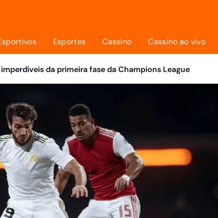
Esportivos
Esportes
Cassino
Cassino ao vivo
s imperdíveis da primeira fase da Champions League