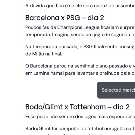
A dúvida que fica é se ele será capaz de assomb
Barcelona x PSG – dia 2
Poucos fãs da Champions League ficariam surpres
temporada. Imagina sendo um jogo de segunda 
Na temporada passada, o PSG finalmente consegui
de Milão na final.
O Barcelona parou na semifinal o ano passado e
em Lamine Yamal para levantar a orelhuda pela p
Bodo/Glimt x Tottenham – dia 2
Esse pode não ser um dos jogos mais esperados 
Bodo/Glimt foi campeão do futebol noruguês na 