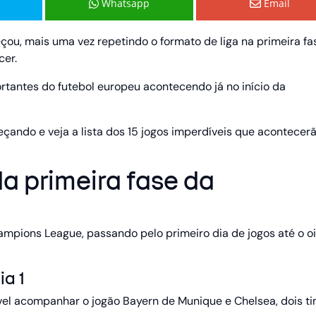
Whatsapp
Email
, mais uma vez repetindo o formato de liga na primeira fa
cer.
ortantes do futebol europeu acontecendo já no início da
ndo e veja a lista dos 15 jogos imperdíveis que acontecer
da primeira fase da
hampions League, passando pelo primeiro dia de jogos até o o
a 1
vel acompanhar o jogão Bayern de Munique e Chelsea, dois t