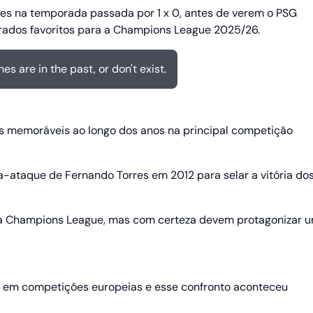
es na temporada passada por 1 x 0, antes de verem o PSG
derados favoritos para a Champions League 2025/26.
os memoráveis ao longo dos anos na principal competição
ra-ataque de Fernando Torres em 2012 para selar a vitória do
 da Champions League, mas com certeza devem protagonizar 
 em competições europeias e esse confronto aconteceu