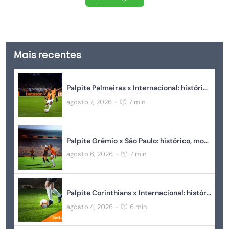
+18
Mais recentes
Palpite Palmeiras x Internacional: histórico, momento atual, estatísticas e odds
agosto 7, 2026
7 min
-
Palpite Grêmio x São Paulo: histórico, momento atual, estatísticas e odds
agosto 6, 2026
7 min
-
Palpite Corinthians x Internacional: histórico, momento atual, estatísticas e odds
agosto 4, 2026
6 min
-