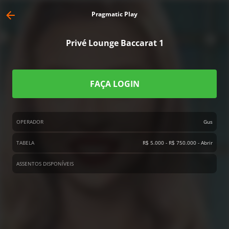
Pragmatic Play
Privé Lounge Baccarat 1
SINO
CASSINO AO VIVO
JACKPOTS
PÔQUER
ESPORTES VIRTUAIS
BLO
FAÇA LOGIN
OPERADOR
Gus
TABELA
R$ 5.000 - R$ 750.000 -
Abrir
ASSENTOS DISPONÍVEIS