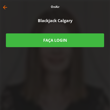
OnAir
Blackjack Calgary
SINO
CASSINO AO VIVO
JACKPOTS
PÔQUER
ESPORTES VIRTUAIS
BLO
FAÇA LOGIN