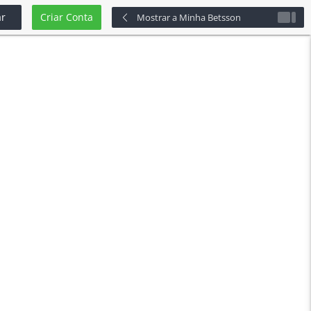
ar
Criar Conta
Mostrar a Minha Betsson