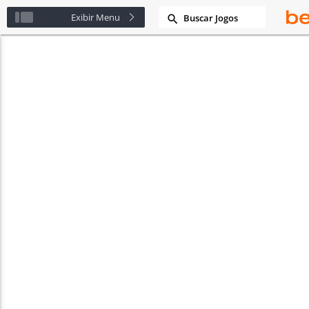
Exibir Menu
Buscar Jogos
ive
unge
lette