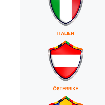
ITALIEN
ÖSTERRIKE