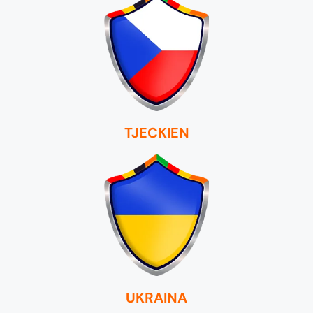
TJECKIEN
UKRAINA