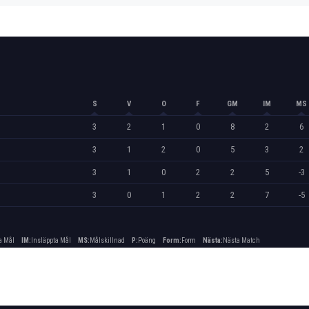
S
V
O
F
GM
IM
MS
3
2
1
0
8
2
6
3
1
2
0
5
3
2
3
1
0
2
2
5
-3
3
0
1
2
2
7
-5
a Mål
IM
:
Insläppta Mål
MS
:
Målskillnad
P
:
Poäng
Form
:
Form
Nästa
:
Nästa Match