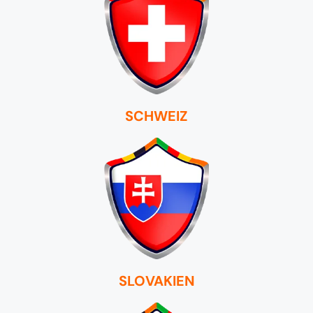
SCHWEIZ
SLOVAKIEN