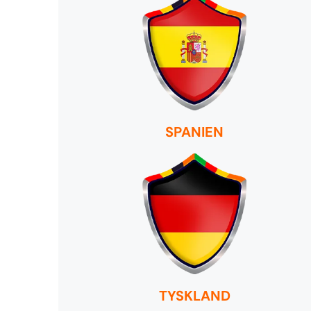
SPANIEN
TYSKLAND