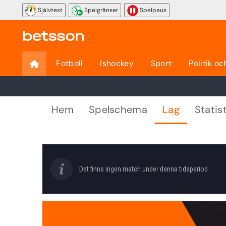
Självtest
Spelgränser
Spelpaus
Fotboll
Ishockey
Sport
Politik oc
Hem
Spelschema
Lag
Statist
Det finns ingen match under denna tidsperiod