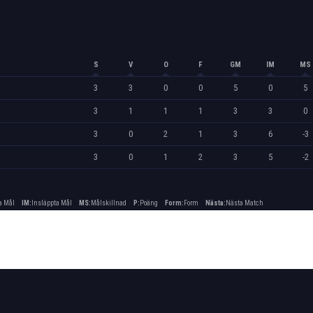
S
V
O
F
GM
IM
MS
3
3
0
0
5
0
5
3
1
1
1
3
3
0
3
0
2
1
3
6
-3
3
0
1
2
3
5
-2
a Mål
IM
:
Insläppta Mål
MS
:
Målskillnad
P
:
Poäng
Form
:
Form
Nästa
:
Nästa Match