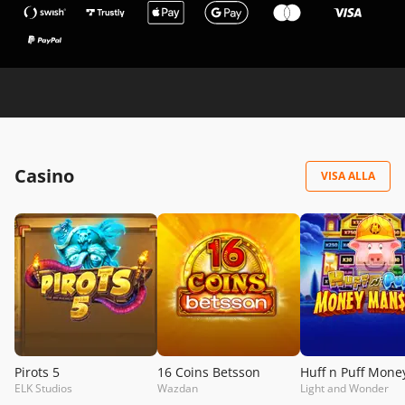
Casino
VISA ALLA
Pirots 5
16 Coins Betsson
ELK Studios
Wazdan
Light and Wonder