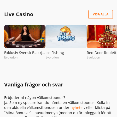
Live Casino
VISA ALLA
Exklusiv Svensk Blackjack
Ice Fishing
Red Door Roulett
Evolution
Evolution
Evolution
Vanliga frågor och svar
Erbjuder ni någon välkomstbonus?
Ja. Som ny spelare kan du hämta en välkomstbonus. Kolla in
den aktuella välkomstbonusen under
nyheter
, eller klicka på
”Mina Bonusar” i huvudmenyn (medan du är inloggad) för att