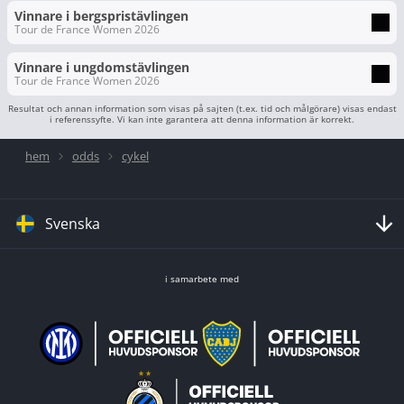
Vinnare i bergspristävlingen
Tour de France Women 2026
Vinnare i ungdomstävlingen
Tour de France Women 2026
Resultat och annan information som visas på sajten (t.ex. tid och målgörare) visas endast
i referenssyfte. Vi kan inte garantera att denna information är korrekt.
hem
odds
cykel
Svenska
i samarbete med