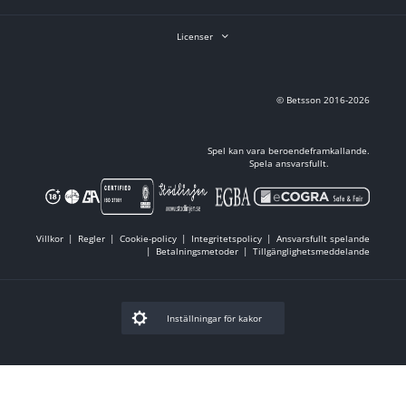
Licenser
© Betsson 2016-2026
Spel kan vara beroendeframkallande.
Spela ansvarsfullt.
Villkor
Regler
Cookie-policy
Integritetspolicy
Ansvarsfullt spelande
Betalningsmetoder
Tillgänglighetsmeddelande
Inställningar för kakor