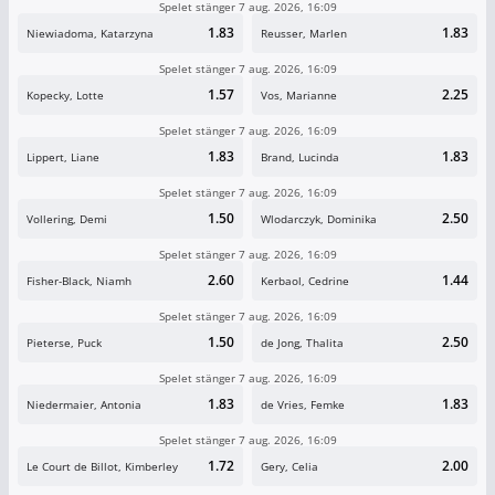
Spelet stänger 7 aug. 2026, 16:09
1.83
1.83
Niewiadoma, Katarzyna
Reusser, Marlen
Spelet stänger 7 aug. 2026, 16:09
1.57
2.25
Kopecky, Lotte
Vos, Marianne
Spelet stänger 7 aug. 2026, 16:09
1.83
1.83
Lippert, Liane
Brand, Lucinda
Spelet stänger 7 aug. 2026, 16:09
1.50
2.50
Vollering, Demi
Wlodarczyk, Dominika
Spelet stänger 7 aug. 2026, 16:09
2.60
1.44
Fisher-Black, Niamh
Kerbaol, Cedrine
Spelet stänger 7 aug. 2026, 16:09
1.50
2.50
Pieterse, Puck
de Jong, Thalita
Spelet stänger 7 aug. 2026, 16:09
1.83
1.83
Niedermaier, Antonia
de Vries, Femke
Spelet stänger 7 aug. 2026, 16:09
1.72
2.00
Le Court de Billot, Kimberley
Gery, Celia