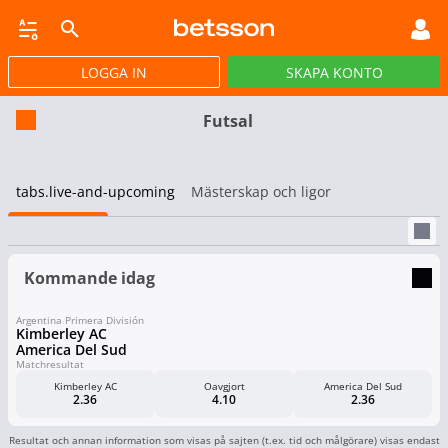
LOGGA IN
SKAPA KONTO
JACKPOTTSPEL
LIVEBET
TRAV OCH GALOPP
POKER
NYHETER
Futsal
tabs.live-and-upcoming
Mästerskap och ligor
Kommande idag
Argentina Primera División
Kimberley AC
America Del Sud
Matchresultat
Kimberley AC
Oavgjort
America Del Sud
2.36
4.10
2.36
Resultat och annan information som visas på sajten (t.ex. tid och målgörare) visas endast