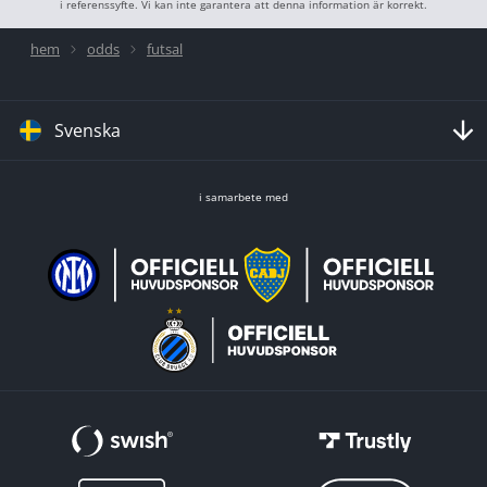
i referenssyfte. Vi kan inte garantera att denna information är korrekt.
hem
odds
futsal
Svenska
i samarbete med