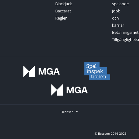
Blackjack
spelande
Baccarat
Jobb
Regler
och
karriär
Betalningsme
Tillgänglighe
Licenser
© Betsson 2016-2026