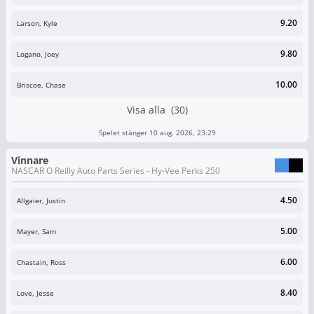
9.20
Larson, Kyle
9.80
Logano, Joey
10.00
Briscoe, Chase
Visa alla (30)
Spelet stänger 10 aug. 2026, 23:29
Vinnare
NASCAR O Reilly Auto Parts Series - Hy-Vee Perks 250
4.50
Allgaier, Justin
5.00
Mayer, Sam
6.00
Chastain, Ross
8.40
Love, Jesse