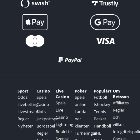
Sport
Casino
Live
Poker
Populärt
Om
Casino
Betsson
Odds
Spela
Spela
Fotboll
Spela
Affiliates
Livebetting
Casino
online
Ishockey
Live
Regler
Livestream
Slots
Ladda
Tennis
Casino
och
Regler
Jackpottspel
ner
Basket
Lightning
villkor
Nyheter
Bordsspel
klienten
Handboll
Roulette
Integritetspoli
Regler
Turneringar
SHL
Svensk
Cookie-