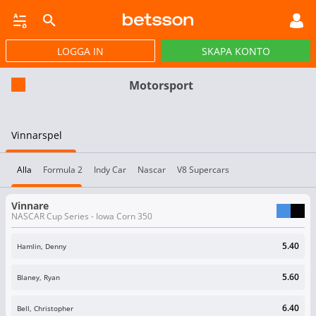
LOGGA IN
SKAPA KONTO
JACKPOTTSPEL
LIVEBET
TRAV OCH GALOPP
POKER
NYHETER
Motorsport
Vinnarspel
Alla
Formula 2
Indy Car
Nascar
V8 Supercars
Vinnare
NASCAR Cup Series - Iowa Corn 350
5.40
Hamlin, Denny
5.60
Blaney, Ryan
6.40
Bell, Christopher