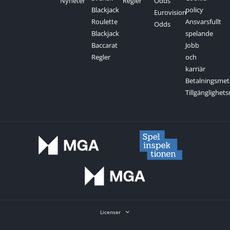
Nyheter
Regler
Odds
Blackjack
policy
Eurovision
Roulette
Ansvarsfullt
Odds
Blackjack
spelande
Baccarat
Jobb
Regler
och
karriär
Betalningsme
Tillgänglighe
Licenser