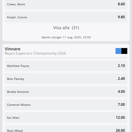
8.60
Crews, Brent
9.80
Kvapil, Carson
Visa alla (31)
Spelet stänger 11 aug. 2026, 23:58
Vinnare
Repco Supercars Championship 2026
2.10
Matthew Payne
2.40
Broc Feeney
4.00
Brodie Kostecki
7.00
Cameron Waters
12.00
Kai Allen
26.00
Ryan Wood