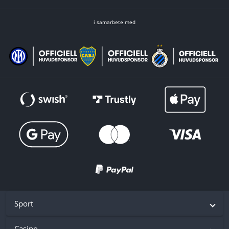
i samarbete med
Sport
Casino