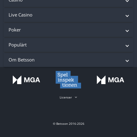
Live Casino
Poker
Populärt
Om Betsson
Licenser
© Betsson 2016-2026