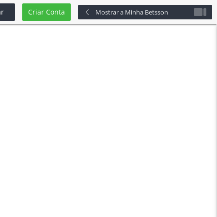
ar
Criar Conta
Mostrar a Minha Betsson