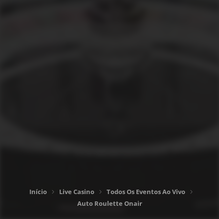
Início
Live Casino
Todos Os Eventos Ao Vivo
Auto Roulette Onair