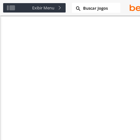
Exibir Menu
Buscar Jogos
kjack
nte
rlo