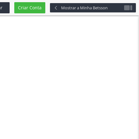
ar
Criar Conta
Mostrar a Minha Betsson