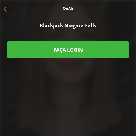
OnAir
Blackjack Niagara Falls
SINO
CASSINO AO VIVO
JACKPOTS
PÔQUER
ESPORTES VIRTUAIS
BLO
FAÇA LOGIN