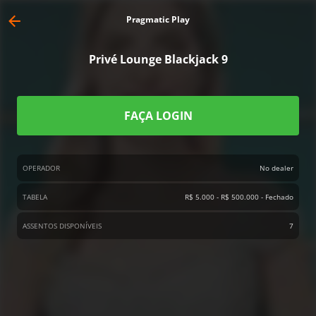
Pragmatic Play
Privé Lounge Blackjack 9
SINO
CASSINO AO VIVO
JACKPOTS
PÔQUER
ESPORTES VIRTUAIS
BLO
FAÇA LOGIN
OPERADOR
No dealer
TABELA
R$ 5.000 - R$ 500.000 -
Fechado
ASSENTOS DISPONÍVEIS
7