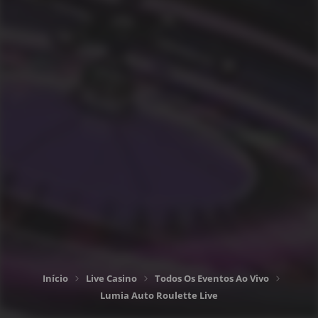
Início
Live Casino
Todos Os Eventos Ao Vivo
Lumia Auto Roulette Live