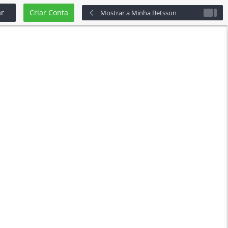
ar
Criar Conta
Mostrar a Minha Betsson