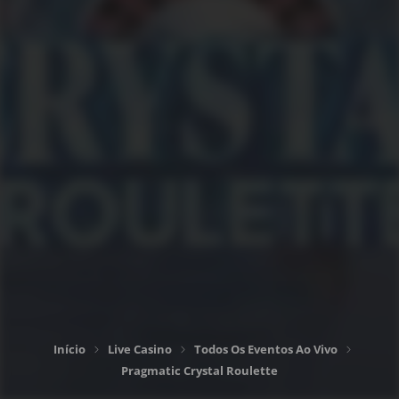
Início
Live Casino
Todos Os Eventos Ao Vivo
Pragmatic Crystal Roulette