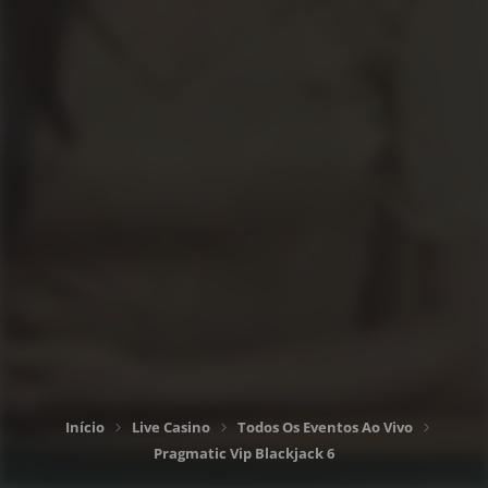
Início
Live Casino
Todos Os Eventos Ao Vivo
Pragmatic Vip Blackjack 6