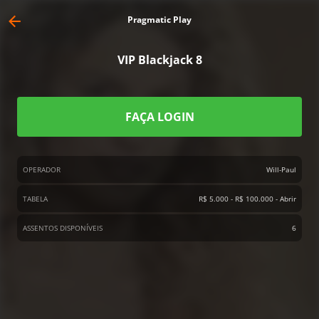
Pragmatic Play
VIP Blackjack 8
SINO
CASSINO AO VIVO
JACKPOTS
PÔQUER
ESPORTES VIRTUAIS
BLO
FAÇA LOGIN
OPERADOR
Will-Paul
TABELA
R$ 5.000 - R$ 100.000 -
Abrir
ASSENTOS DISPONÍVEIS
6