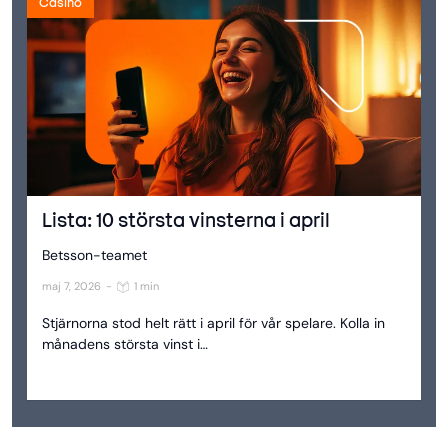
Casino
Lista: 10 största vinsterna i april
Betsson-teamet
maj 7, 2026
-
1 min
Stjärnorna stod helt rätt i april för vår spelare. Kolla in
månadens största vinst i…