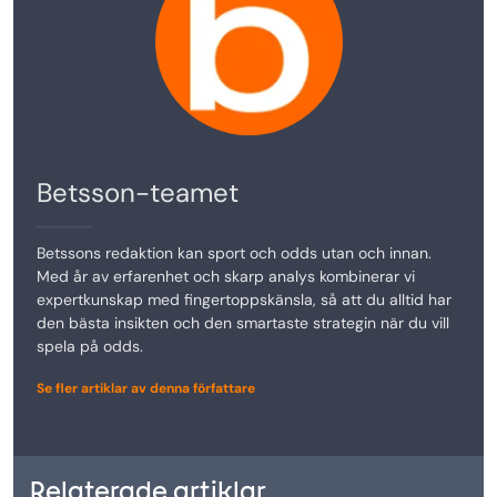
Betsson-teamet
Betssons redaktion kan sport och odds utan och innan.
Med år av erfarenhet och skarp analys kombinerar vi
expertkunskap med fingertoppskänsla, så att du alltid har
den bästa insikten och den smartaste strategin när du vill
spela på odds.
Se fler artiklar av denna författare
Relaterade artiklar