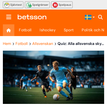
Självtest
Spelgränser
Spelpaus
Fotboll
Ishockey
Sport
Politik och Nö
Hem
Fotboll
Allsvenskan
Quiz: Alla allsvenska skyttekungar på 2000-talet