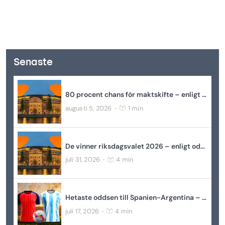
Senaste
80 procent chans för maktskifte – enligt oddsen
augusti 5, 2026
1 min
-
De vinner riksdagsvalet 2026 – enligt oddsen
juli 31, 2026
4 min
-
Hetaste oddsen till Spanien-Argentina – VM-final 2026
juli 17, 2026
4 min
-