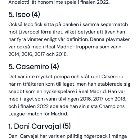
Ancelotti lät honom inte spela i finalen 2022.
5. Isco (4)
Också Isco fick sitta på bänken i samma segermatch
mot Liverpool förra året, vilket betyder att även han
har fyra vinster enligt vår definition. Denna playmaker
var också med i Real Madrid-trupperna som vann
2014, 2016, 2017 och 2018.
5. Casemiro (4)
Det var inte mycket pompa och ståt runt Casemiro
när mittfältaren kom till laget, men han etablerade sig
snabbt som en nyckelspelare i Real Madrid. Han var
med i laget som vann tävlingen 2016, 2017 och 2018,
och i finalen 2022 spelade han sin sista Champions
League-match för Madrid.
1. Dani Carvajal (5)
Dani Carvajal har varit en pålitlig högerback i många