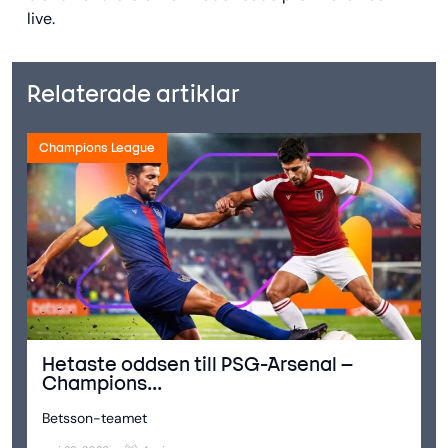
live.
Relaterade artiklar
Champions League
Hetaste oddsen till PSG-Arsenal –
Champions...
Betsson-teamet