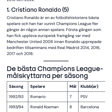
1. Cristiano Ronaldo (5)
Cristiano Ronaldo är en av fotbollshistoriens bästa
spelare och han har vunnit Champions League fler
gånger än någon annan spelare. Första gången som
han fick uppleva europeisk framgång var med
Manchester United 2008 innan Ronaldo upprepade
bedriften tillsammans med Real Madrid 2014, 2016,
2017 och 2018.
De bästa Champions League-
målskyttarna per säsong
Säsong
Spelare
Mål
Klubb(ar)
1992/93
Romario
7
PSV
1993/94
Ronald Koeman
8
Barcelona