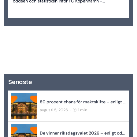
oddsen och statistiken inför FC Köpenhamn -…
Senaste
80 procent chans för maktskifte – enligt oddsen
augusti 5, 2026
1 min
-
De vinner riksdagsvalet 2026 – enligt oddsen