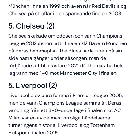
München i finalen 1999 och även när Red Devils slog
Chelsea på straffar i den spännande finalen 2008.
5. Chelsea (2)
Chelsea skakade om oddsen och vann Champions
League 2012 genom att i finalen slå Bayern München
på deras hemmaplan. The Blues hade turen på sin
sida några gånger under säsongen, men de
förtjänade att bli mästare 2021 då Thomas Tuchels
lag vann med 1–0 mot Manchester City i finalen.
5. Liverpool (2)
Liverpool blev bara femma i Premier League 2005,
men de vann Champions League samma år. Deras
vändning från ett 3–0-underläge i finalen mot AC
Milan var en av de mest otroliga händelserna i
turneringens historia. Liverpool slog Tottenham
Hotspur i finalen 2019.