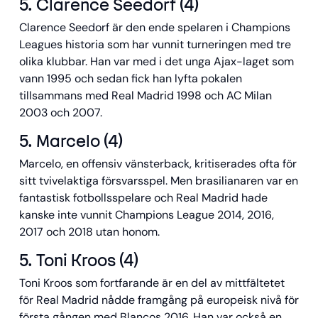
5. Clarence Seedorf (4)
Clarence Seedorf är den ende spelaren i Champions
Leagues historia som har vunnit turneringen med tre
olika klubbar. Han var med i det unga Ajax-laget som
vann 1995 och sedan fick han lyfta pokalen
tillsammans med Real Madrid 1998 och AC Milan
2003 och 2007.
5. Marcelo (4)
Marcelo, en offensiv vänsterback, kritiserades ofta för
sitt tvivelaktiga försvarsspel. Men brasilianaren var en
fantastisk fotbollsspelare och Real Madrid hade
kanske inte vunnit Champions League 2014, 2016,
2017 och 2018 utan honom.
5. Toni Kroos (4)
Toni Kroos som fortfarande är en del av mittfältetet
för Real Madrid nådde framgång på europeisk nivå för
första gången med Blancos 2016. Han var också en