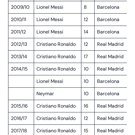
2009/10
Lionel Messi
8
Barcelona
2010/11
Lionel Messi
12
Barcelona
2011/12
Lionel Messi
14
Barcelona
2012/13
Cristiano Ronaldo
12
Real Madrid
2013/14
Cristiano Ronaldo
17
Real Madrid
2014/15
Cristiano Ronaldo
10
Real Madrid
Lionel Messi
10
Barcelona
Neymar
10
Barcelona
2015/16
Cristiano Ronaldo
16
Real Madrid
2016/17
Cristiano Ronaldo
12
Real Madrid
2017/18
Cristiano Ronaldo
15
Real Madrid