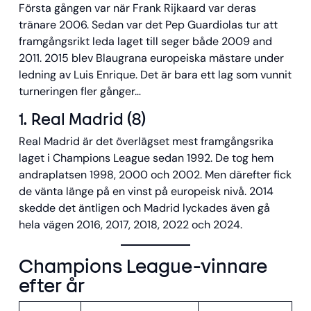
Första gången var när Frank Rijkaard var deras
tränare 2006. Sedan var det Pep Guardiolas tur att
framgångsrikt leda laget till seger både 2009 and
2011. 2015 blev Blaugrana europeiska mästare under
ledning av Luis Enrique. Det är bara ett lag som vunnit
turneringen fler gånger…
1. Real Madrid (8)
Real Madrid är det överlägset mest framgångsrika
laget i Champions League sedan 1992. De tog hem
andraplatsen 1998, 2000 och 2002. Men därefter fick
de vänta länge på en vinst på europeisk nivå. 2014
skedde det äntligen och Madrid lyckades även gå
hela vägen 2016, 2017, 2018, 2022 och 2024.
Champions League-vinnare
efter år