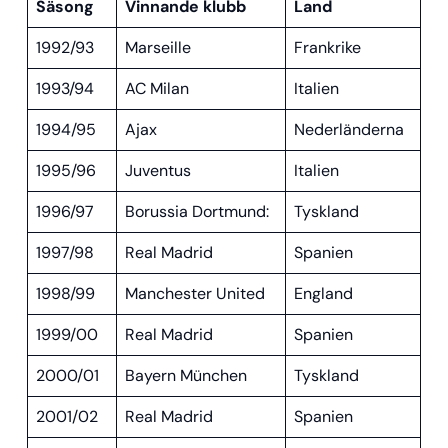
Säsong
Vinnande klubb
Land
1992/93
Marseille
Frankrike
1993/94
AC Milan
Italien
1994/95
Ajax
Nederländerna
1995/96
Juventus
Italien
1996/97
Borussia Dortmund:
Tyskland
1997/98
Real Madrid
Spanien
1998/99
Manchester United
England
1999/00
Real Madrid
Spanien
2000/01
Bayern München
Tyskland
2001/02
Real Madrid
Spanien