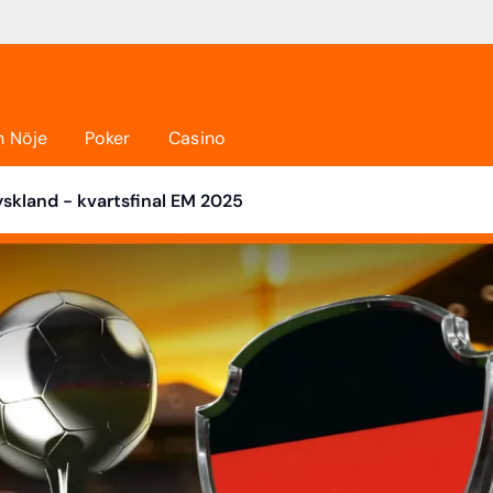
h Nöje
Poker
Casino
yskland - kvartsfinal EM 2025