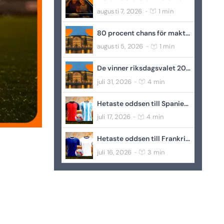
augusti 7, 2026
1 min
-
80 procent chans för maktskifte – enligt oddsen
augusti 5, 2026
1 min
-
De vinner riksdagsvalet 2026 – enligt oddsen
juli 31, 2026
4 min
-
Hetaste oddsen till Spanien-Argentina – VM-final 2026
juli 17, 2026
4 min
-
Hetaste oddsen till Frankrike-England – bronsmatch VM 2026
juli 16, 2026
3 min
-