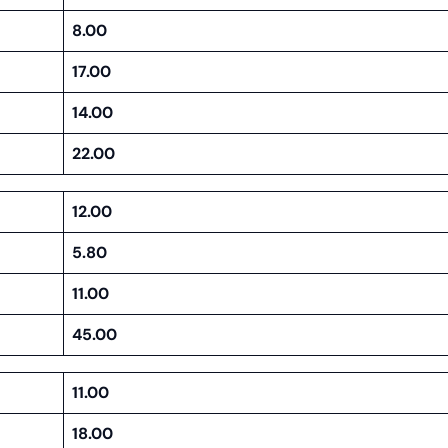
8.00
17.00
14.00
22.00
12.00
5.80
11.00
45.00
11.00
18.00