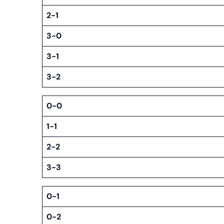
2-1
3-0
3-1
3-2
0-0
1-1
2-2
3-3
0-1
0-2