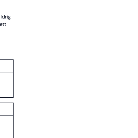
ldrig
ett