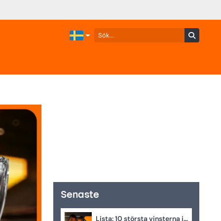
Senaste
Lista: 10 största vinsterna i juli