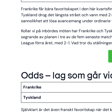
Frankrike får bära favoritskapet i den här kvartsfi
Tyskland drog det längsta strået och vann med 2
sannolikhet att lösa avancemang under ordinarie ti
Kollar vi på inbördes möten har Frankrike och Tysk
segrande av planen i tre av de fem senaste match
League förra året, med 2-1. Vad tror du ställninge
Odds – lag som går vi
Frankrike
Tyskland
Självklart är det även franskt favoritskap när det k