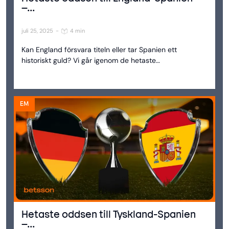
–...
juli 25, 2025
-
4 min
Kan England försvara titeln eller tar Spanien ett
historiskt guld? Vi går igenom de hetaste…
EM
Hetaste oddsen till Tyskland-Spanien
–...