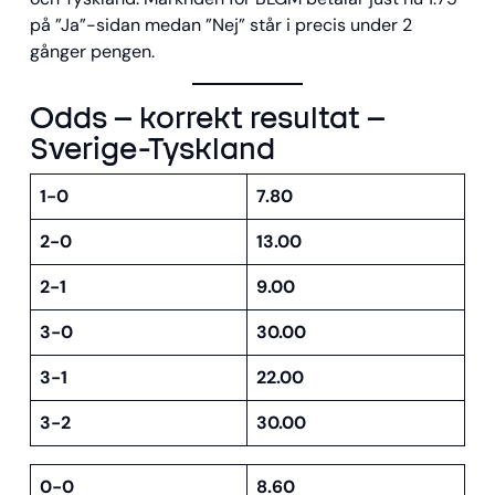
på ”Ja”-sidan medan ”Nej” står i precis under 2
gånger pengen.
Odds – korrekt resultat –
Sverige-Tyskland
1-0
7.80
2-0
13.00
2-1
9.00
3-0
30.00
3-1
22.00
3-2
30.00
0-0
8.60