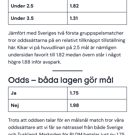
Under 2.5
1.82
Under 3.5
1.31
Jämfört med Sveriges två första gruppspelsmatcher
tror oddssättarna på en relativt tillknäppt tillställning
här. Kikar vi på huvudlinan på 2.5 mål är nämligen
undersidan favorit till 1.82 medan övern står i något
högre 1.88 inför avspark.
Odds – båda lagen gör mål
Ja
1.75
Nej
1.98
Trots att oddsen talar för en målsnål match tror våra
oddssättare att vi får se nätrassel från både Sverige
och Tyskland. Marknden för BLGM betalar just nu 1.75