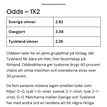
Odds – 1X2
Sverige vinner
2.92
Oavgjort
3.36
Tyskland vinner
2.26
Oddsen talar för en jämn gruppfinal på lördag, där
Tyskland får bära ett litet, litet favoritskap på
förhand. Oddssättarna ger tyskorna drygt 40 procent
chans att vinna matchen och svenskorna strax över
30 procent.
De fem senaste mötena lagen emellan lyder som
följer: 0-0, tysk 1-0-vinst, svensk 2-1-vinst, tysk 2-1-
vinst, 0-0. Matcherna mellan Sverige och Tyskland
har med andra ord en tendens att bli några riktiga