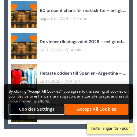
80 procent chans för maktskifte – enligt oddsen
augusti 5, 2026
1 min
-
De vinner riksdagsvalet 2026 – enligt oddsen
juli 31, 2026
4 min
-
Hetaste oddsen till Spanien-Argentina – VM-final 2026
juli 17, 2026
4 min
-
By clicking “Accept All Cookies”, you agree to the storing of cookies on
your device to enhance site navigation, analyze site usage, and assist
in our marketing efforts.
Hetaste oddsen till Frankrike-England – bronsmatch VM 2026
Cookies Settings
Accept All Cookies
juli 16, 2026
3 min
-
Inställningar för kakor