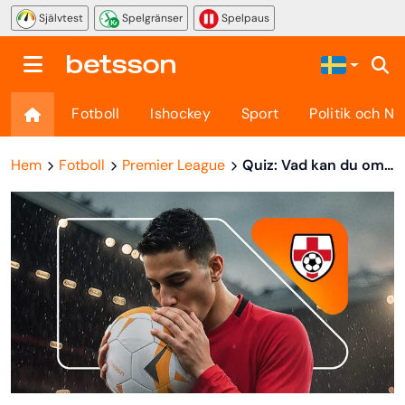
Självtest
Spelgränser
Spelpaus
Fotboll
Ishockey
Sport
Politik och Nö
Hem
Fotboll
Premier League
Quiz: Vad kan du om Premier League?