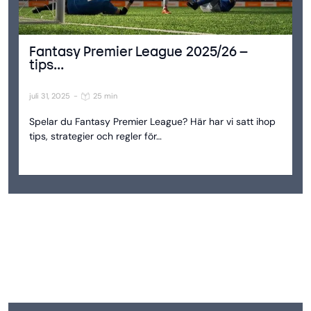
Fantasy Premier League 2025/26 –
tips...
juli 31, 2025
-
25 min
Spelar du Fantasy Premier League? Här har vi satt ihop
tips, strategier och regler för…