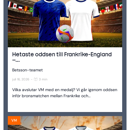
Hetaste oddsen till Frankrike-England
–...
Betsson-teamet
juli 16, 2026
-
3 min
Vilka avslutar VM med en medalj? Vi går igenom oddsen
inför bronsmatchen mellan Frankrike och…
VM