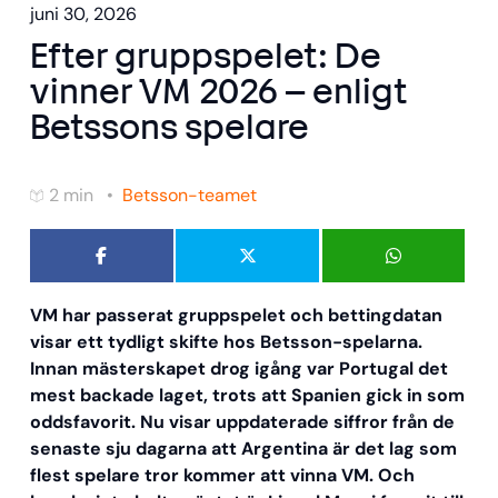
juni 30, 2026
Efter gruppspelet: De
vinner VM 2026 – enligt
Betssons spelare
2 min •
Betsson-teamet
VM har passerat gruppspelet och bettingdatan
visar ett tydligt skifte hos Betsson-spelarna.
Innan mästerskapet drog igång var Portugal det
mest backade laget, trots att Spanien gick in som
oddsfavorit. Nu visar uppdaterade siffror från de
senaste sju dagarna att Argentina är det lag som
flest spelare tror kommer att vinna VM. Och