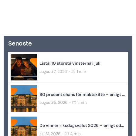
Senaste
Lista: 10 största vinsterna i juli
augusti 7, 2026
1 min
-
80 procent chans för maktskifte – enligt oddsen
augusti 5, 2026
1 min
-
De vinner riksdagsvalet 2026 – enligt oddsen
juli 31, 2026
4 min
-