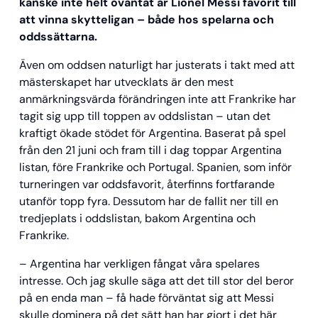
kanske inte helt oväntat är Lionel Messi favorit till
att vinna skytteligan – både hos spelarna och
oddssättarna.
Även om oddsen naturligt har justerats i takt med att
mästerskapet har utvecklats är den mest
anmärkningsvärda förändringen inte att Frankrike har
tagit sig upp till toppen av oddslistan – utan det
kraftigt ökade stödet för Argentina. Baserat på spel
från den 21 juni och fram till i dag toppar Argentina
listan, före Frankrike och Portugal. Spanien, som inför
turneringen var oddsfavorit, återfinns fortfarande
utanför topp fyra. Dessutom har de fallit ner till en
tredjeplats i oddslistan, bakom Argentina och
Frankrike.
– Argentina har verkligen fångat våra spelares
intresse. Och jag skulle säga att det till stor del beror
på en enda man – få hade förväntat sig att Messi
skulle dominera på det sätt han har gjort i det här