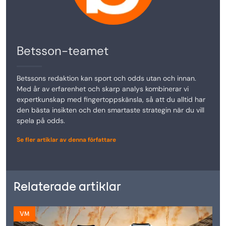
Betsson-teamet
Betssons redaktion kan sport och odds utan och innan.
Med år av erfarenhet och skarp analys kombinerar vi
expertkunskap med fingertoppskänsla, så att du alltid har
den bästa insikten och den smartaste strategin när du vill
spela på odds.
Se fler artiklar av denna författare
Relaterade artiklar
VM