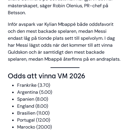
mästerskapet, säger Robin Olenius, PR-chef på
Betsson.
Inför avspark var Kylian Mbappé både oddsfavorit
och den mest backade spelaren, medan Messi
endast låg på tionde plats sett till spelvolym. I dag
har Messi lägst odds när det kommer till att vinna
Guldskon och är samtidigt den mest backade
spelaren, medan Mbappé återfinns på en andraplats.
Odds att vinna VM 2026
Frankrike (3.70)
Argentina (5.00)
Spanien (8.00)
England (8.00)
Brasilien (11.00)
Portugal (12.00)
Marocko (20.00)