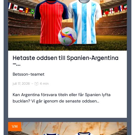
Hetaste oddsen till Spanien-Argentina
–...
Betsson-teamet
juli 17, 2026
-
4 min
Kan Argentina försvara titeln eller får Spanien lyfta
bucklan? Vi går igenom de senaste oddsen…
VM