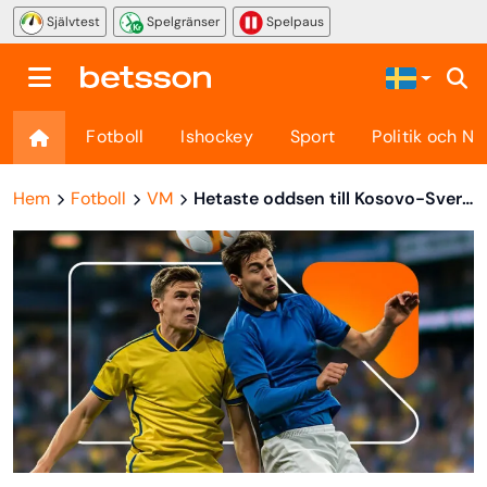
Självtest
Spelgränser
Spelpaus
Fotboll
Ishockey
Sport
Politik och Nö
Hem
Fotboll
VM
Hetaste oddsen till Kosovo-Sverige | VM-kval