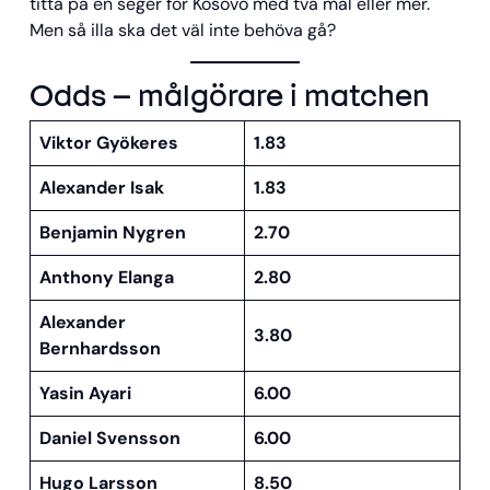
titta på en seger för Kosovo med två mål eller mer.
Men så illa ska det väl inte behöva gå?
Odds – målgörare i matchen
Viktor Gyökeres
1.83
Alexander Isak
1.83
Benjamin Nygren
2.70
Anthony Elanga
2.80
Alexander
3.80
Bernhardsson
Yasin Ayari
6.00
Daniel Svensson
6.00
Hugo Larsson
8.50