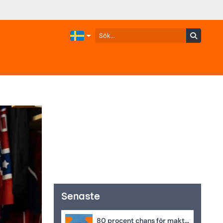
Senaste
80 procent chans för maktskifte – enligt oddsen