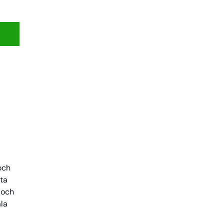
n
och
kta
 och
ala