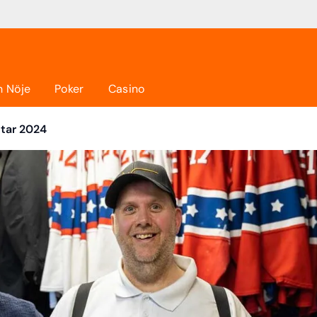
h Nöje
Poker
Casino
ltar 2024