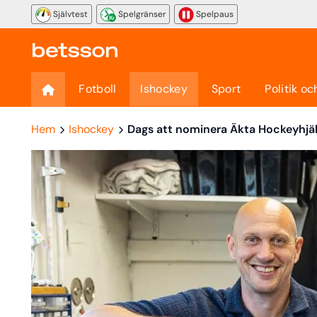
Självtest
Spelgränser
Spelpaus
Fotboll
Ishockey
Sport
Politik oc
Hem
Ishockey
Dags att nominera Äkta Hockeyhjä