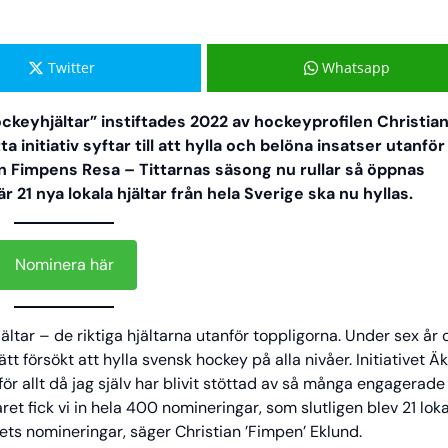
Twitter
Whatsapp
hockeyhjältar” instiftades 2022 av hockeyprofilen Christia
initiativ syftar till att hylla och belöna insatser utanför
en Fimpens Resa
–
Tittarnas säsong nu rullar så öppnas
21 nya lokala hjältar från hela Sverige ska nu hyllas.
Nominera här
ltar – de riktiga hjältarna utanför toppligorna. Under sex år 
t försökt att hylla svensk hockey på alla nivåer. Initiativet Ä
mför allt då jag själv har blivit stöttad av så många engagerade
et fick vi in hela 400 nomineringar, som slutligen blev 21 lok
rets nomineringar, säger Christian ’Fimpen’ Eklund.