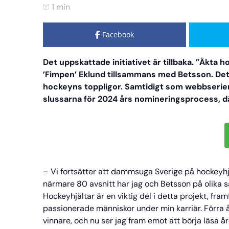
1 min
Facebook
Det uppskattade initiativet är tillbaka. ”Äkta 
’Fimpen’ Eklund tillsammans med Betsson. Detta 
hockeyns toppligor. Samtidigt som webbseri
slussarna för 2024 års nomineringsprocess, där 
– Vi fortsätter att dammsuga Sverige på hockeyhjä
närmare 80 avsnitt har jag och Betsson på olika sät
Hockeyhjältar är en viktig del i detta projekt, fra
passionerade människor under min karriär. Förra år
vinnare, och nu ser jag fram emot att börja läsa å