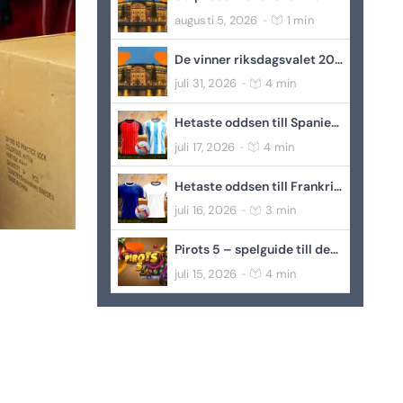
augusti 5, 2026
1 min
-
De vinner riksdagsvalet 2026 – enligt oddsen
juli 31, 2026
4 min
-
Hetaste oddsen till Spanien-Argentina – VM-final 2026
juli 17, 2026
4 min
-
Hetaste oddsen till Frankrike-England – bronsmatch VM 2026
juli 16, 2026
3 min
-
Pirots 5 – spelguide till den förlorade guldstaden
juli 15, 2026
4 min
-