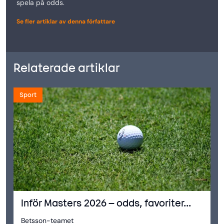
spela på odds.
Se fler artiklar av denna författare
Relaterade artiklar
Sport
Inför Masters 2026 – odds, favoriter...
Betsson-teamet