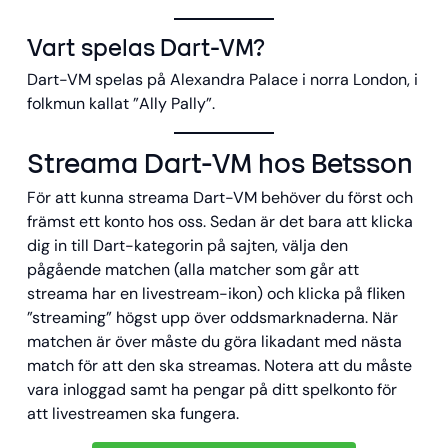
Vart spelas Dart-VM?
Dart-VM spelas på Alexandra Palace i norra London, i
folkmun kallat ”Ally Pally”.
Streama Dart-VM hos Betsson
För att kunna streama Dart-VM behöver du först och
främst ett konto hos oss. Sedan är det bara att klicka
dig in till Dart-kategorin på sajten, välja den
pågående matchen (alla matcher som går att
streama har en livestream-ikon) och klicka på fliken
”streaming” högst upp över oddsmarknaderna. När
matchen är över måste du göra likadant med nästa
match för att den ska streamas. Notera att du måste
vara inloggad samt ha pengar på ditt spelkonto för
att livestreamen ska fungera.