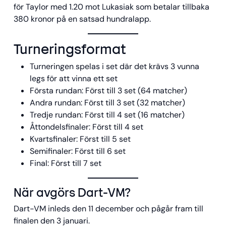
för Taylor med 1.20 mot Lukasiak som betalar tillbaka
380 kronor på en satsad hundralapp.
Turneringsformat
Turneringen spelas i set där det krävs 3 vunna
legs för att vinna ett set
Första rundan: Först till 3 set (64 matcher)
Andra rundan: Först till 3 set (32 matcher)
Tredje rundan: Först till 4 set (16 matcher)
Åttondelsfinaler: Först till 4 set
Kvartsfinaler: Först till 5 set
Semifinaler: Först till 6 set
Final: Först till 7 set
När avgörs Dart-VM?
Dart-VM inleds den 11 december och pågår fram till
finalen den 3 januari.