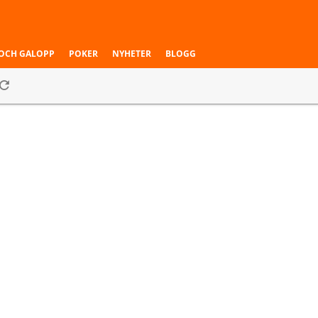
 OCH GALOPP
POKER
NYHETER
BLOGG