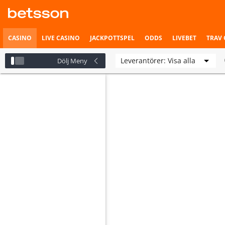
CASINO
LIVE CASINO
JACKPOTTSPEL
ODDS
LIVEBET
TRAV
Leverantörer:
Visa alla
Dölj Meny
SORTERA EFTER
Casino
Mest populära
Casinokategorier
Mest
populära
Nya
spel
Bara
hos
Betsson
Jackpottar
Slots