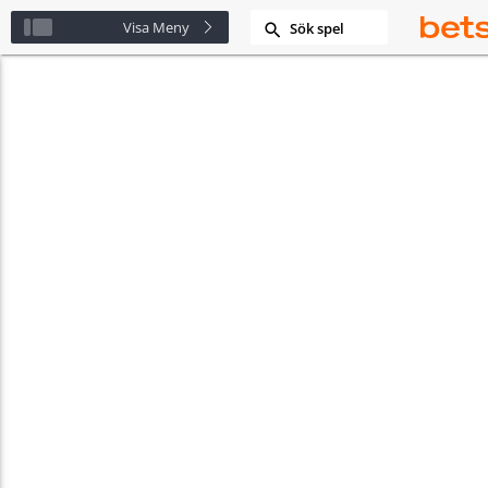
Visa Meny
Sök spel
ipse
kjack
Du