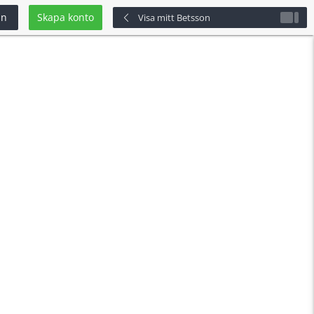
in
Skapa konto
Visa mitt Betsson