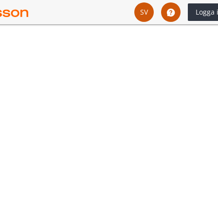
SV
Logga 
English
Svenska