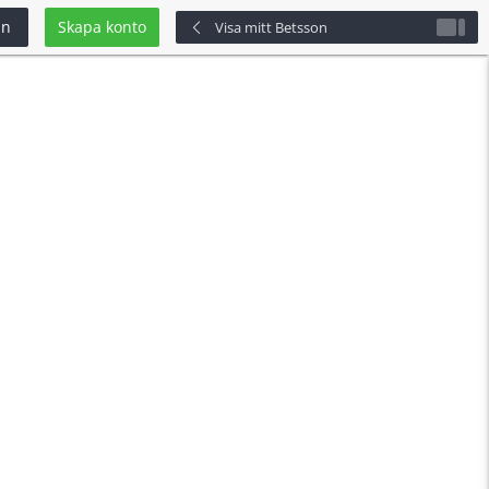
in
Skapa konto
Visa mitt Betsson