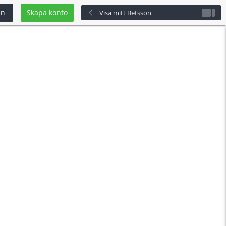
in
Skapa konto
Visa mitt Betsson