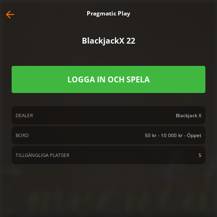
Pragmatic Play
BlackjackX 22
JACKPOTTSPEL
LIVEBET
TRAV OCH GALOPP
POKER
NYHETER
LOGGA IN OCH SPELA
DEALER
Blackjack X
BORD
50 kr - 10 000 kr -
Öppet
TILLGÄNGLIGA PLATSER
5