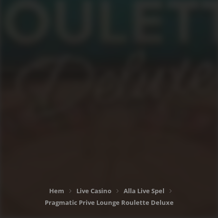
Hem
Live Casino
Alla Live Spel
Pragmatic Prive Lounge Roulette Deluxe