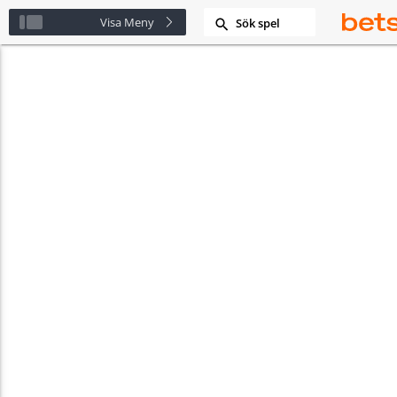
Visa Meny
Sök spel
ive
unge
lette