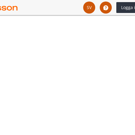
SV
Logga 
English
Svenska