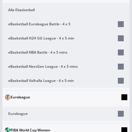
Alla Ebasketball
eBasketball Euroleague Battle - 4 x 5
eBasketball H2H GG League - 4 x 5 min
eBasketball NBA Battle - 4 x 5 mins
eBasketball NextGen League - 4 x 5 mins
eBasketball Valhalla League - 4 x 5 min
Euroleague
Euroleague
FIBA World Cup Women