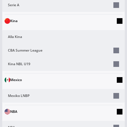
Serie A
Kina
Alla Kina
CBA Summer League
Kina NBL U19
Mexico
Mexiko LNBP
NBA