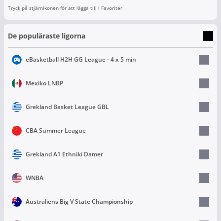
Tryck på stjärnikonen för att lägga till i Favoriter
De populäraste ligorna
eBasketball H2H GG League - 4 x 5 min
Mexiko LNBP
Grekland Basket League GBL
CBA Summer League
Grekland A1 Ethniki Damer
WNBA
Australiens Big V State Championship