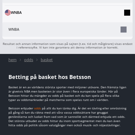
WNBA
WNBA
Resultat och annan information som visas på sajten (t.ex. tid och målgörare) visas endast
i referenssyfte. Vi kan inte garantera att denna information är korrekt.
hem
odds
basket
Betting på basket hos Betsson
Basket är en av världens största sporter med miljoner utövare. Den främsta ligan
är givetvis NBA men basketen är stor även i flera europeiska länder. Här på
Betsson hittar du mängder av odds på basket och du kan spela på flera olika
typer av oddsmarknader på matcherna som spelas runt om i världen.
Betsson erbjuder
odds
på allt du kan tänka dig. Är det en tävling eller omröstning
på gång så kan du räkna med att våra vassa oddssättare har gnuggat
geniknölarna och luskat fram vad som är sannolikt och därmed erbjuda ett odds.
Det största utbudet av odds hittar du inom sportsegmentet men du kan även
hitta odds på politik såsom valutgångar men också musik- och nöjestävlingar.