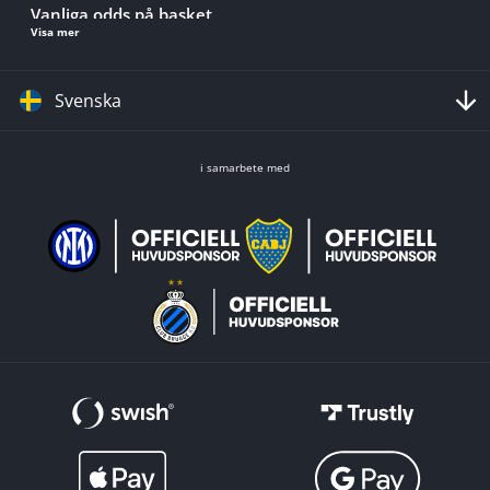
Vanliga odds på basket
Visa mer
Om du är ny till betting och vill spela på basket så kommer här ett par tips och
exempel på vanliga och populära odds som de flesta spelar på. Inom sport och
basket är det vanligaste att man bettar på vilket lag som man tror kommer
vinna. Oddset är allt som oftast en reflektion av vad som är sannolikt att ske,
Svenska
alltså om en favorit möter ett sämre lag så brukar favoriten ha ett lägre odds då
det är mer sannolikt att favoriten vinner. Men allt kan hända i sport som du
säkert vet. Det här spelet kallas ibland för 1X2.
Du kan också spela på handikapp, vilket innebär ett teoretiskt handikapp för ett
i samarbete med
av lagen då de enligt ditt spel måste vinna med si eller så många poäng. Detta
kan vara användbart om ett favoritlag har ett lågt odds och du vill få upp oddset
något. Det går också att betta på poäng, antingen totala antalet poäng i matchen
eller om du bara vill spela på ena laget. Du kan också betta på resultatet om du
vill bli mer specifik än så.
Om du istället är en riktig fantast av en specifik liga så kan du betta på
spelarspecialer för säsongen. Har en ny het rookie kommit in i NBA? Kan han bli
årets rookie tro? Eller är det någon annan spelare som har varit bärande för sitt
lag, som blir årets MVP? Spela i så fall på den du tror blir den mest värdefulla
spelaren här på Betsson.
Skulle du ha lite koll på betting sen tidigare och har exempelvis testat att spela
på våra
fotboll odds
, så kommer bettingen på våra basketodds inte vara alltför
komplicerat. Mekaniken är densamma och oddsen är baserade på sannolikhet
över vad som kan tänkas hända. Ju lägre sannolikhet, desto högre odds. För att
lägga dina spel rekommenderar vi att du har koll på sporten och gärna ligan i sig
så du vet vilka som är favoriter och varför, men gärna mer än så. Överlag kan
man säga att ju bättre koll du har desto bättre betting, främst för att kunna
värdera vad som är ett rimligt men också “bra” spel bland alla basketodds.