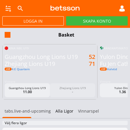
LOGGA IN
SKAPA KONTO
JACKPOTTSPEL
LIVEBET
TRAV OCH GALOPP
POKER
NYHETER
Basket
KINA NBL U19
VÄNSKAPSMATCHE
Guangzhou Long Lions U19
52
Yulon Dino
Zhejiang Lions U19
71
Fu Jen Cath
4:e Quartern
Halvtid
Vinnare
Vinnare
Guangzhou Long Lions U19
Zhejiang Lions U19
Yulon Dino
11.00
-
1.36
tabs.live-and-upcoming
Alla Ligor
Vinnarspel
Välj flera ligor