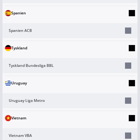
Spanien
Spanien ACB
Tyskland
Tyskland Bundesliga BBL
Uruguay
Uruguay Liga Metro
Vietnam
Vietnam VBA