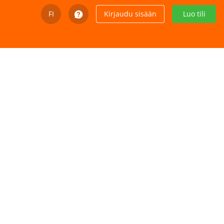
FI
Kirjaudu sisään
Luo tili
English
Svenska
Dansk
Íslenska
Español
Español - Chile
Español - México
Español - Colombia
Español - Perú