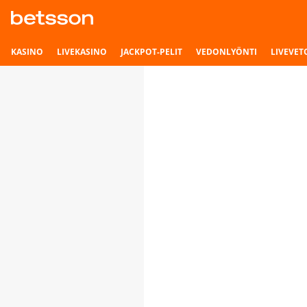
KASINO
LIVEKASINO
JACKPOT-PELIT
VEDONLYÖNTI
LIVEVET
Vastuullinen
EVÄSTEET
pelaaminen
Tietoa
Uskomme
selkeyteen
Itsearviointi
ja
avoimuuteen
tavoissamme
Asiakastuki
kerätä
ja
Asiakastuki
käsitellä
sinuun
Pelisäännöt
liittyviä
tietoja.
Maksuvaihtoehdot
Läpinäkyvyyden
hengessä
Evästeet
tämä