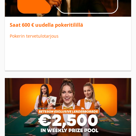
Saat 600 € uudella pokeritilillä
Pokerin tervetulotarjous