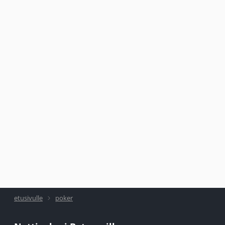
etusivulle
poker