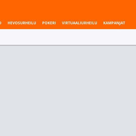
O
HEVOSURHEILU
POKERI
VIRTUAALIURHEILU
KAMPANJAT
aukset & liigat
Ottelun voittaja
Kartta 3 - Voittaja
Sashi
Nuclear TigeRES
Sashi
3.20
1.30
1.72
Ottelun voittaja