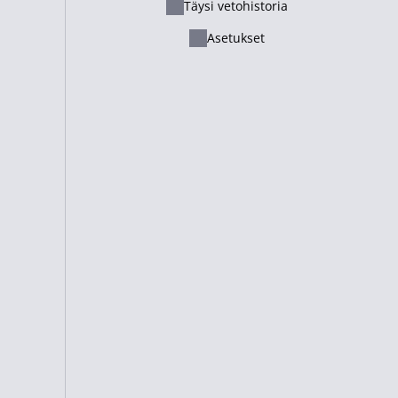
Täysi vetohistoria
Ελληνικά
atavana
Ei saatavana
Asetukset
Русский - Казахстан
Lietuvių
atavana
Ei saatavana
Italiano
Français
atavana
Ei saatavana
Suomi
Kartat - Yhteensä
33 Team
+1.5
yli 2.5
alle 2.5
Cameroon
1.62
2.10
1.65
atavana
Ei saatavana