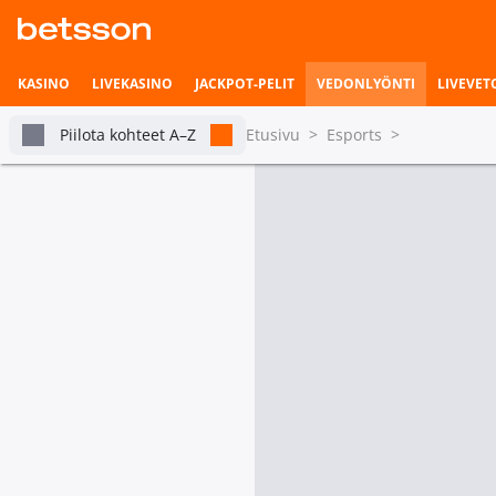
KASINO
LIVEKASINO
JACKPOT-PELIT
VEDONLYÖNTI
LIVEVET
Piilota kohteet A–Z
Etusivu
>
Esports
>
Kaikki Counter Strike
Vedonlyönnin etusivu
Livevedonlyönti
tabs.live-and-upcoming
Turn
Pian alkavat ottelut
Vetohistoria
Live
Asetukset
CS: NODWIN Clutch Series
Kartta 1
1
2
3
Sashi
6
0
0
0
Nuclear TigeRES
12
0
0
0
Tilastot & livetilanne
CS Duels: Berserk League