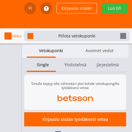
FI
Kirjaudu sisään
Luo tili
English
Svenska
Haku
Piilota vetokuponki
Dansk
Vetokuponki
Avoimet vedot
Íslenska
Single
Yhdistelmä
Järjestelmä
Español
Español - Chile
Sinulla täytyy olla vähintään yksi kohde vetokupongilla
lyödäksesi vetoa
Español - México
Kartat - Tasoitus
Español - Colombia
Nuclear TigeRES
Sashi
+1.5
Nuclear TigeRES
-1.5
2.00
Kirjaudu sisään lyödäksesi vetoa
1.95
1.75
Español - Perú