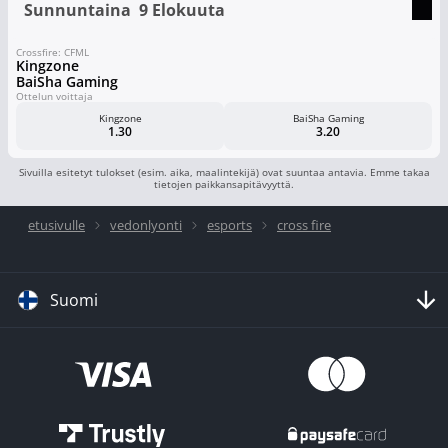
Sunnuntaina
9 Elokuuta
Crossfire: CFML
Kingzone
BaiSha Gaming
Ottelun voittaja
Kingzone
BaiSha Gaming
1.30
3.20
Sivuilla esitetyt tulokset (esim. aika, maalintekijä) ovat suuntaa antavia. Emme takaa
tietojen paikkansapitävyyttä.
etusivulle
vedonlyonti
esports
cross fire
Suomi